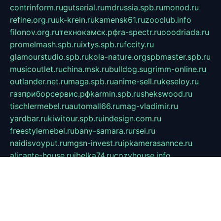
contrinform.ru
gutserial.ru
mdrussia.spb.ru
monod.ru
refine.org.ru
uk-krein.ru
kamensk61.ru
zooclub.info
filonov.org.ru
технокамск.рф
ra-spectr.ru
ooodriada.ru
promelmash.spb.ru
ixtys.spb.ru
fccity.ru
glamourstudio.spb.ru
kola-nature.org
spbmaster.spb.ru
musicoutlet.ru
china.msk.ru
bulldog.su
grimm-online.ru
outlander.net.ru
maga.spb.ru
anime-sell.ru
keseloy.ru
газприборсервис.рф
karmin.spb.ru
shekswood.ru
tischlermebel.ru
automall66.ru
mag-vladimir.ru
yardbar.ru
kiwitour.spb.ru
indesign.com.ru
freestylemebel.ru
bany-samara.ru
rsei.ru
naidisvoyput.ru
mgsn-invest.ru
ipkamerasannce.ru
alicante-house.ru
ibelka74.ru
cozyhouse.info
vlkargalev-studio.ru
700mb.ru
figura-ufa.ru
alina-live.ru
belarusiannews.ru
womenknow.ru
dos-vniimk.ru
sega.net.ru
dv.net.ru
phenomenonsofhistory.com
telesputnik.net.ru
wall.pp.ru
pylesosroidmi.ru
gtc-clan.ru
cligs.ru
bibikazap.ru
popova.org.ru