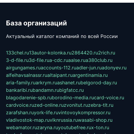
База организаций
Актуальный каталог компаний по всей России
133chel.ru
13autor-kolonka.ru
2864420.ru
2rich.ru
3-d-file.ru
3d-file.ru
a-cdc.ru
aalse.ru
a380club.ru
airgungames.ru
accounts-112.ru
adler-jun.ru
adonyev.ru
alfeihavsalnassr.ru
altaipant.ru
argentinamia.ru
aria-family.ru
arkrym.ru
ashanet.ru
belgorod-day.ru
bankaribi.ru
bandamn.ru
bigfatcc.ru
blagodarenie-spb.ru
borodino-media.ru
card-voice.ru
cardvoice.ru
zed-online.ru
zvonitut.ru
zebra-tlt.ru
zarafshan.ru
york-life.ru
vintovoykompressor.ru
vladivostok-map.ru
vlknrussia.ru
wasabi-shop.ru
webamator.ru
zaryna.ru
youtubefree.ru
x-ton.ru