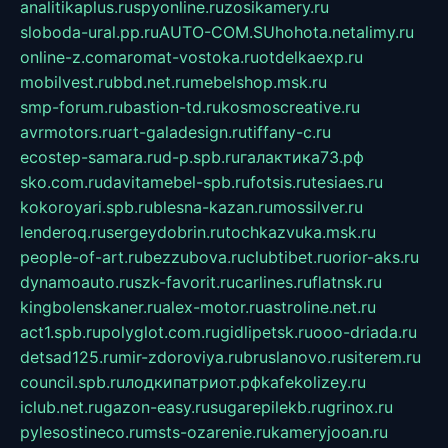
analitikaplus.ru
spyonline.ru
zosikamery.ru
sloboda-ural.pp.ru
AUTO-COM.SU
hohota.net
alimy.ru
online-z.com
aromat-vostoka.ru
otdelkaexp.ru
mobilvest.ru
bbd.net.ru
mebelshop.msk.ru
smp-forum.ru
bastion-td.ru
kosmoscreative.ru
avrmotors.ru
art-galadesign.ru
tiffany-c.ru
ecostep-samara.ru
d-p.spb.ru
галактика73.рф
sko.com.ru
davitamebel-spb.ru
fotsis.ru
tesiaes.ru
kokoroyari.spb.ru
blesna-kazan.ru
mossilver.ru
lenderoq.ru
sergeydobrin.ru
tochkazvuka.msk.ru
people-of-art.ru
bezzubova.ru
clubtibet.ru
orior-aks.ru
dynamoauto.ru
szk-favorit.ru
carlines.ru
flatnsk.ru
kingbolenskaner.ru
alex-motor.ru
astroline.net.ru
act1.spb.ru
polyglot.com.ru
gidlipetsk.ru
ooo-driada.ru
detsad125.ru
mir-zdoroviya.ru
bruslanovo.ru
siterem.ru
council.spb.ru
лодкипатриот.рф
kafekolizey.ru
iclub.net.ru
gazon-easy.ru
sugarepilekb.ru
grinox.ru
pylesostineco.ru
msts-ozarenie.ru
kameryjooan.ru