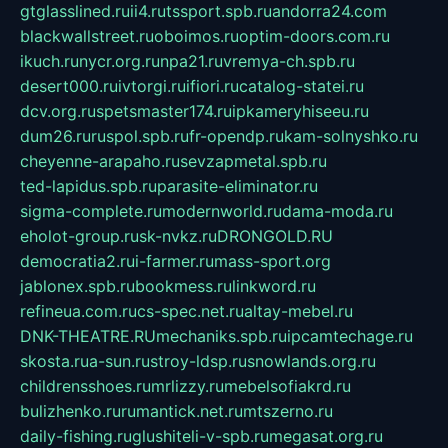
gtglasslined.ru
ii4.ru
tssport.spb.ru
andorra24.com
blackwallstreet.ru
oboimos.ru
optim-doors.com.ru
ikuch.ru
nycr.org.ru
npa21.ru
vremya-ch.spb.ru
desert000.ru
ivtorgi.ru
ifiori.ru
catalog-statei.ru
dcv.org.ru
spetsmaster174.ru
ipkameryhiseeu.ru
dum26.ru
ruspol.spb.ru
fr-opendp.ru
kam-solnyshko.ru
cheyenne-arapaho.ru
sevzapmetal.spb.ru
ted-lapidus.spb.ru
parasite-eliminator.ru
sigma-complete.ru
modernworld.ru
dama-moda.ru
eholot-group.ru
sk-nvkz.ru
DRONGOLD.RU
democratia2.ru
i-farmer.ru
mass-sport.org
jablonex.spb.ru
bookmess.ru
linkword.ru
refineua.com.ru
cs-spec.net.ru
altay-mebel.ru
DNK-THEATRE.RU
mechaniks.spb.ru
ipcamtechage.ru
skosta.ru
a-sun.ru
stroy-ldsp.ru
snowlands.org.ru
childrensshoes.ru
mrlizzy.ru
mebelsofiakrd.ru
bulizhenko.ru
rumantick.net.ru
mtszerno.ru
daily-fishing.ru
glushiteli-v-spb.ru
megasat.org.ru