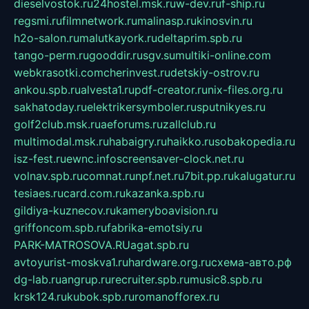
dieselvostok.ru
24hostel.msk.ru
w-dev.ru
f-ship.ru
regsmi.ru
filmnetwork.ru
malinasp.ru
kinosvin.ru
h2o-salon.ru
malutkayork.ru
deltaprim.spb.ru
tango-perm.ru
gooddir.ru
sgv.su
multiki-online.com
webkrasotki.com
cherinvest.ru
detskiy-ostrov.ru
ankou.spb.ru
alvesta1.ru
pdf-creator.ru
nix-files.org.ru
sakhatoday.ru
elektrikersymboler.ru
sputnikyes.ru
golf2club.msk.ru
aeforums.ru
zallclub.ru
multimodal.msk.ru
habaigry.ru
haikko.ru
sobakopedia.ru
isz-fest.ru
ewnc.info
screensaver-clock.net.ru
volnav.spb.ru
comnat.ru
npf.net.ru
7bit.pp.ru
kalugatur.ru
tesiaes.ru
card.com.ru
kazanka.spb.ru
gildiya-kuznecov.ru
kameryboavision.ru
griffoncom.spb.ru
fabrika-emotsiy.ru
PARK-MATROSOVA.RU
agat.spb.ru
avtoyurist-moskva1.ru
hardware.org.ru
схема-авто.рф
dg-lab.ru
angrup.ru
recruiter.spb.ru
music8.spb.ru
krsk124.ru
kubok.spb.ru
romanofforex.ru