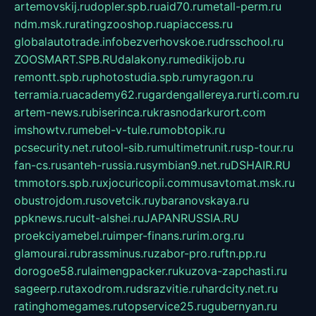
artemovskij.ru
dopler.spb.ru
aid70.ru
metall-perm.ru
ndm.msk.ru
ratingzooshop.ru
apiaccess.ru
globalautotrade.info
bezverhovskoe.ru
drsschool.ru
ZOOSMART.SPB.RU
dalakony.ru
medikijob.ru
remontt.spb.ru
photostudia.spb.ru
myragon.ru
terramia.ru
academy62.ru
gardengallereya.ru
rti.com.ru
artem-news.ru
biserinca.ru
krasnodarkurort.com
imshowtv.ru
mebel-v-tule.ru
mobtopik.ru
pcsecurity.net.ru
tool-sib.ru
multimetrunit.ru
sp-tour.ru
fan-cs.ru
santeh-russia.ru
symbian9.net.ru
DSHAIR.RU
tmmotors.spb.ru
xjocuricopii.com
musavtomat.msk.ru
obustrojdom.ru
sovetcik.ru
ybaranovskaya.ru
ppknews.ru
cult-alshei.ru
JAPANRUSSIA.RU
proekciyamebel.ru
imper-finans.ru
rim.org.ru
glamourai.ru
brassminus.ru
zabor-pro.ru
ftn.pp.ru
dorogoe58.ru
laimengpacker.ru
kuzova-zapchasti.ru
sageerp.ru
taxodrom.ru
dsrazvitie.ru
hardcity.net.ru
ratinghomegames.ru
topservice25.ru
gubernyan.ru