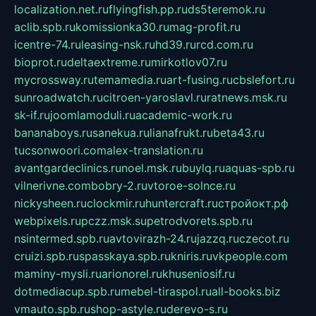
localization.net.ru
flyingfish.pp.ru
ds5teremok.ru
aclib.spb.ru
komissionka30.ru
mag-profit.ru
icentre-74.ru
leasing-nsk.ru
hd39.ru
rcd.com.ru
bioprot.ru
deltaextreme.ru
mirkotlov07.ru
mycrossway.ru
temamedia.ru
art-fusing.ru
cbslefort.ru
sunroadwatch.ru
citroen-yaroslavl.ru
ratnews.msk.ru
sk-if.ru
joomlamoduli.ru
academic-work.ru
bananaboys.ru
sanekua.ru
lianafrukt.ru
beta43.ru
tucsonwoori.com
alex-translation.ru
avantgardeclinics.ru
noel.msk.ru
buylq.ru
aquas-spb.ru
vilnerivne.com
bobry-2.ru
vtoroe-solnce.ru
nickysheen.ru
clockmir.ru
huntercraft.ru
стройокт.рф
webpixels.ru
pczz.msk.su
petrodvorets.spb.ru
nsintermed.spb.ru
avtovirazh-24.ru
jazzq.ru
czecot.ru
cruizi.spb.ru
spasskaya.spb.ru
kniris.ru
vkpeople.com
maminy-mysli.ru
arionorel.ru
khuseniosif.ru
dotmediacup.spb.ru
mebel-tiraspol.ru
all-books.biz
vmauto.spb.ru
shop-astyle.ru
derevo-s.ru