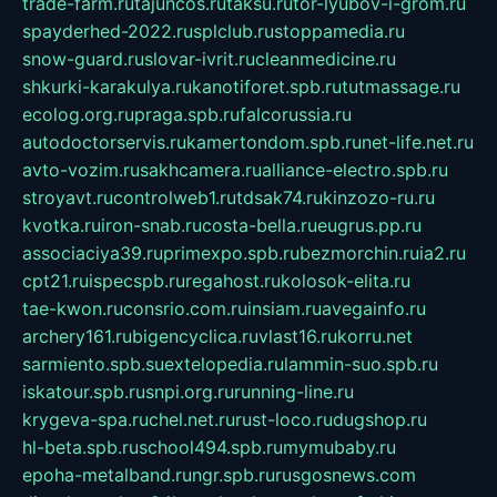
trade-farm.ru
tajuncos.ru
taksu.ru
tor-lyubov-i-grom.ru
spayderhed-2022.ru
splclub.ru
stoppamedia.ru
snow-guard.ru
slovar-ivrit.ru
cleanmedicine.ru
shkurki-karakulya.ru
kanotiforet.spb.ru
tutmassage.ru
ecolog.org.ru
praga.spb.ru
falcorussia.ru
autodoctorservis.ru
kamertondom.spb.ru
net-life.net.ru
avto-vozim.ru
sakhcamera.ru
alliance-electro.spb.ru
stroyavt.ru
controlweb1.ru
tdsak74.ru
kinzozo-ru.ru
kvotka.ru
iron-snab.ru
costa-bella.ru
eugrus.pp.ru
associaciya39.ru
primexpo.spb.ru
bezmorchin.ru
ia2.ru
cpt21.ru
ispecspb.ru
regahost.ru
kolosok-elita.ru
tae-kwon.ru
consrio.com.ru
insiam.ru
avegainfo.ru
archery161.ru
bigencyclica.ru
vlast16.ru
korru.net
sarmiento.spb.su
extelopedia.ru
lammin-suo.spb.ru
iskatour.spb.ru
snpi.org.ru
running-line.ru
krygeva-spa.ru
chel.net.ru
rust-loco.ru
dugshop.ru
hl-beta.spb.ru
school494.spb.ru
mymubaby.ru
epoha-metalband.ru
ngr.spb.ru
rusgosnews.com