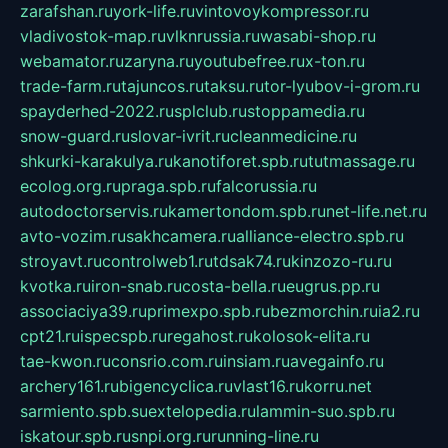
zarafshan.ru
york-life.ru
vintovoykompressor.ru
vladivostok-map.ru
vlknrussia.ru
wasabi-shop.ru
webamator.ru
zaryna.ru
youtubefree.ru
x-ton.ru
trade-farm.ru
tajuncos.ru
taksu.ru
tor-lyubov-i-grom.ru
spayderhed-2022.ru
splclub.ru
stoppamedia.ru
snow-guard.ru
slovar-ivrit.ru
cleanmedicine.ru
shkurki-karakulya.ru
kanotiforet.spb.ru
tutmassage.ru
ecolog.org.ru
praga.spb.ru
falcorussia.ru
autodoctorservis.ru
kamertondom.spb.ru
net-life.net.ru
avto-vozim.ru
sakhcamera.ru
alliance-electro.spb.ru
stroyavt.ru
controlweb1.ru
tdsak74.ru
kinzozo-ru.ru
kvotka.ru
iron-snab.ru
costa-bella.ru
eugrus.pp.ru
associaciya39.ru
primexpo.spb.ru
bezmorchin.ru
ia2.ru
cpt21.ru
ispecspb.ru
regahost.ru
kolosok-elita.ru
tae-kwon.ru
consrio.com.ru
insiam.ru
avegainfo.ru
archery161.ru
bigencyclica.ru
vlast16.ru
korru.net
sarmiento.spb.su
extelopedia.ru
lammin-suo.spb.ru
iskatour.spb.ru
snpi.org.ru
running-line.ru