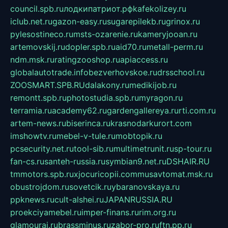
council.spb.ru
лодкипатриот.рф
kafekolizey.ru
iclub.net.ru
gazon-easy.ru
sugarepilekb.ru
grinox.ru
pylesostineco.ru
msts-ozarenie.ru
kameryjooan.ru
artemovskij.ru
dopler.spb.ru
aid70.ru
metall-perm.ru
ndm.msk.ru
ratingzooshop.ru
apiaccess.ru
globalautotrade.info
bezverhovskoe.ru
drsschool.ru
ZOOSMART.SPB.RU
dalakony.ru
medikijob.ru
remontt.spb.ru
photostudia.spb.ru
myragon.ru
terramia.ru
academy62.ru
gardengallereya.ru
rti.com.ru
artem-news.ru
biserinca.ru
krasnodarkurort.com
imshowtv.ru
mebel-v-tule.ru
mobtopik.ru
pcsecurity.net.ru
tool-sib.ru
multimetrunit.ru
sp-tour.ru
fan-cs.ru
santeh-russia.ru
symbian9.net.ru
DSHAIR.RU
tmmotors.spb.ru
xjocuricopii.com
musavtomat.msk.ru
obustrojdom.ru
sovetcik.ru
ybaranovskaya.ru
ppknews.ru
cult-alshei.ru
JAPANRUSSIA.RU
proekciyamebel.ru
imper-finans.ru
rim.org.ru
glamourai.ru
brassminus.ru
zabor-pro.ru
ftn.pp.ru