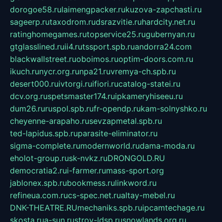
dorogoe58.ru
laimengpacker.ru
kuzova-zapchasti.ru
sageerp.ru
taxodrom.ru
dsrazvitie.ru
hardcity.net.ru
ratinghomegames.ru
topservice25.ru
gubernyan.ru
gtglasslined.ru
ii4.ru
tssport.spb.ru
andorra24.com
blackwallstreet.ru
oboimos.ru
optim-doors.com.ru
ikuch.ru
nycr.org.ru
npa21.ru
vremya-ch.spb.ru
desert000.ru
ivtorgi.ru
ifiori.ru
catalog-statei.ru
dcv.org.ru
spetsmaster174.ru
ipkameryhiseeu.ru
dum26.ru
ruspol.spb.ru
fr-opendp.ru
kam-solnyshko.ru
cheyenne-arapaho.ru
sevzapmetal.spb.ru
ted-lapidus.spb.ru
parasite-eliminator.ru
sigma-complete.ru
modernworld.ru
dama-moda.ru
eholot-group.ru
sk-nvkz.ru
DRONGOLD.RU
democratia2.ru
i-farmer.ru
mass-sport.org
jablonex.spb.ru
bookmess.ru
linkword.ru
refineua.com.ru
cs-spec.net.ru
altay-mebel.ru
DNK-THEATRE.RU
mechaniks.spb.ru
ipcamtechage.ru
skosta.ru
a-sun.ru
stroy-ldsp.ru
snowlands.org.ru