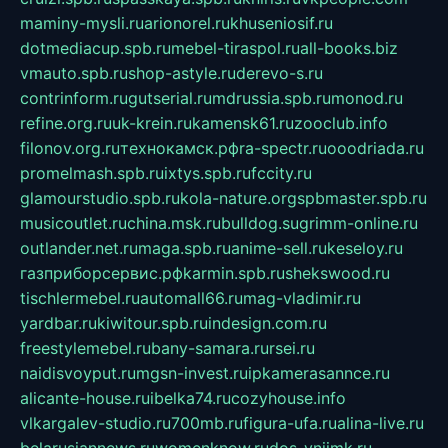
maminy-mysli.ru
arionorel.ru
khuseniosif.ru
dotmediacup.spb.ru
mebel-tiraspol.ru
all-books.biz
vmauto.spb.ru
shop-astyle.ru
derevo-s.ru
contrinform.ru
gutserial.ru
mdrussia.spb.ru
monod.ru
refine.org.ru
uk-krein.ru
kamensk61.ru
zooclub.info
filonov.org.ru
технокамск.рф
ra-spectr.ru
ooodriada.ru
promelmash.spb.ru
ixtys.spb.ru
fccity.ru
glamourstudio.spb.ru
kola-nature.org
spbmaster.spb.ru
musicoutlet.ru
china.msk.ru
bulldog.su
grimm-online.ru
outlander.net.ru
maga.spb.ru
anime-sell.ru
keseloy.ru
газприборсервис.рф
karmin.spb.ru
shekswood.ru
tischlermebel.ru
automall66.ru
mag-vladimir.ru
yardbar.ru
kiwitour.spb.ru
indesign.com.ru
freestylemebel.ru
bany-samara.ru
rsei.ru
naidisvoyput.ru
mgsn-invest.ru
ipkamerasannce.ru
alicante-house.ru
ibelka74.ru
cozyhouse.info
vlkargalev-studio.ru
700mb.ru
figura-ufa.ru
alina-live.ru