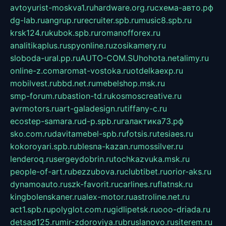
avtoyurist-moskva1.ru
hardware.org.ru
схема-авто.рф
dg-lab.ru
angrup.ru
recruiter.spb.ru
music8.spb.ru
krsk124.ru
kubok.spb.ru
romanofforex.ru
analitikaplus.ru
spyonline.ru
zosikamery.ru
sloboda-ural.pp.ru
AUTO-COM.SU
hohota.net
alimy.ru
online-z.com
aromat-vostoka.ru
otdelkaexp.ru
mobilvest.ru
bbd.net.ru
mebelshop.msk.ru
smp-forum.ru
bastion-td.ru
kosmoscreative.ru
avrmotors.ru
art-galadesign.ru
tiffany-c.ru
ecostep-samara.ru
d-p.spb.ru
галактика73.рф
sko.com.ru
davitamebel-spb.ru
fotsis.ru
tesiaes.ru
kokoroyari.spb.ru
blesna-kazan.ru
mossilver.ru
lenderoq.ru
sergeydobrin.ru
tochkazvuka.msk.ru
people-of-art.ru
bezzubova.ru
clubtibet.ru
orior-aks.ru
dynamoauto.ru
szk-favorit.ru
carlines.ru
flatnsk.ru
kingbolenskaner.ru
alex-motor.ru
astroline.net.ru
act1.spb.ru
polyglot.com.ru
gidlipetsk.ru
ooo-driada.ru
detsad125.ru
mir-zdoroviya.ru
bruslanovo.ru
siterem.ru