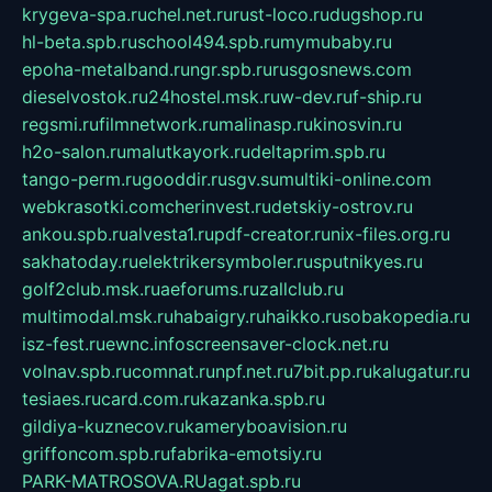
krygeva-spa.ru
chel.net.ru
rust-loco.ru
dugshop.ru
hl-beta.spb.ru
school494.spb.ru
mymubaby.ru
epoha-metalband.ru
ngr.spb.ru
rusgosnews.com
dieselvostok.ru
24hostel.msk.ru
w-dev.ru
f-ship.ru
regsmi.ru
filmnetwork.ru
malinasp.ru
kinosvin.ru
h2o-salon.ru
malutkayork.ru
deltaprim.spb.ru
tango-perm.ru
gooddir.ru
sgv.su
multiki-online.com
webkrasotki.com
cherinvest.ru
detskiy-ostrov.ru
ankou.spb.ru
alvesta1.ru
pdf-creator.ru
nix-files.org.ru
sakhatoday.ru
elektrikersymboler.ru
sputnikyes.ru
golf2club.msk.ru
aeforums.ru
zallclub.ru
multimodal.msk.ru
habaigry.ru
haikko.ru
sobakopedia.ru
isz-fest.ru
ewnc.info
screensaver-clock.net.ru
volnav.spb.ru
comnat.ru
npf.net.ru
7bit.pp.ru
kalugatur.ru
tesiaes.ru
card.com.ru
kazanka.spb.ru
gildiya-kuznecov.ru
kameryboavision.ru
griffoncom.spb.ru
fabrika-emotsiy.ru
PARK-MATROSOVA.RU
agat.spb.ru