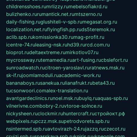
childrensshoes.ru
mrlizzy.ru
mebelsofiakrd.ru
bulizhenko.ru
rumantick.net.ru
mtszerno.ru
daily-fishing.ru
glushiteli-v-spb.ru
megasat.org.ru
localization.net.ru
flyingfish.pp.ru
ds5teremok.ru
aclib.spb.ru
komissionka30.ru
mag-profit.ru
icentre-74.ru
leasing-nsk.ru
hd39.ru
rcd.com.ru
bioprot.ru
deltaextreme.ru
mirkotlov07.ru
mycrossway.ru
temamedia.ru
art-fusing.ru
cbslefort.ru
sunroadwatch.ru
citroen-yaroslavl.ru
ratnews.msk.ru
sk-if.ru
joomlamoduli.ru
academic-work.ru
bananaboys.ru
sanekua.ru
lianafrukt.ru
beta43.ru
tucsonwoori.com
alex-translation.ru
avantgardeclinics.ru
noel.msk.ru
buylq.ru
aquas-spb.ru
vilnerivne.com
bobry-2.ru
vtoroe-solnce.ru
nickysheen.ru
clockmir.ru
huntercraft.ru
стройокт.рф
webpixels.ru
pczz.msk.su
petrodvorets.spb.ru
nsintermed.spb.ru
avtovirazh-24.ru
jazzq.ru
czecot.ru
cruizi.spb.ru
spasskaya.spb.ru
kniris.ru
vkpeople.com