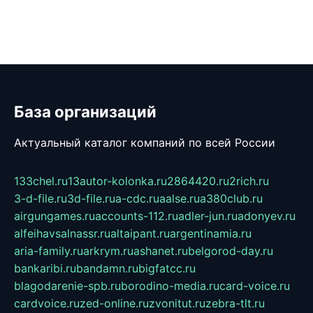
База организаций
Актуальный каталог компаний по всей России
133chel.ru
13autor-kolonka.ru
2864420.ru
2rich.ru
3-d-file.ru
3d-file.ru
a-cdc.ru
aalse.ru
a380club.ru
airgungames.ru
accounts-112.ru
adler-jun.ru
adonyev.ru
alfeihavsalnassr.ru
altaipant.ru
argentinamia.ru
aria-family.ru
arkrym.ru
ashanet.ru
belgorod-day.ru
bankaribi.ru
bandamn.ru
bigfatcc.ru
blagodarenie-spb.ru
borodino-media.ru
card-voice.ru
cardvoice.ru
zed-online.ru
zvonitut.ru
zebra-tlt.ru