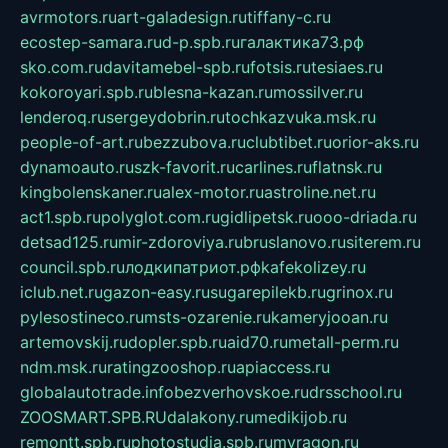
avrmotors.ru
art-galadesign.ru
tiffany-c.ru
ecostep-samara.ru
d-p.spb.ru
галактика73.рф
sko.com.ru
davitamebel-spb.ru
fotsis.ru
tesiaes.ru
kokoroyari.spb.ru
blesna-kazan.ru
mossilver.ru
lenderoq.ru
sergeydobrin.ru
tochkazvuka.msk.ru
people-of-art.ru
bezzubova.ru
clubtibet.ru
orior-aks.ru
dynamoauto.ru
szk-favorit.ru
carlines.ru
flatnsk.ru
kingbolenskaner.ru
alex-motor.ru
astroline.net.ru
act1.spb.ru
polyglot.com.ru
gidlipetsk.ru
ooo-driada.ru
detsad125.ru
mir-zdoroviya.ru
bruslanovo.ru
siterem.ru
council.spb.ru
лодкипатриот.рф
kafekolizey.ru
iclub.net.ru
gazon-easy.ru
sugarepilekb.ru
grinox.ru
pylesostineco.ru
msts-ozarenie.ru
kameryjooan.ru
artemovskij.ru
dopler.spb.ru
aid70.ru
metall-perm.ru
ndm.msk.ru
ratingzooshop.ru
apiaccess.ru
globalautotrade.info
bezverhovskoe.ru
drsschool.ru
ZOOSMART.SPB.RU
dalakony.ru
medikijob.ru
remontt.spb.ru
photostudia.spb.ru
myragon.ru