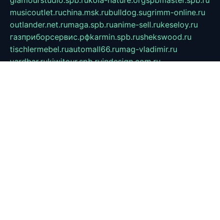
musicoutlet.ru
china.msk.ru
bulldog.su
grimm-online.ru
outlander.net.ru
maga.spb.ru
anime-sell.ru
keseloy.ru
газприборсервис.рф
karmin.spb.ru
shekswood.ru
tischlermebel.ru
automall66.ru
mag-vladimir.ru
yardbar.ru
kiwitour.spb.ru
indesign.com.ru
freestylemebel.ru
bany-samara.ru
rsei.ru
naidisvoyput.ru
mgsn-invest.ru
ipkamerasannce.ru
alicante-house.ru
ibelka74.ru
cozyhouse.info
vlkargalev-studio.ru
700mb.ru
figura-ufa.ru
alina-live.ru
belarusiannews.ru
womenknow.ru
dos-vniimk.ru
sega.net.ru
dv.net.ru
phenomenonsofhistory.com
telesputnik.net.ru
wall.pp.ru
pylesosroidmi.ru
gtc-clan.ru
cligs.ru
bibikazap.ru
popova.org.ru
netwhistler.spb.ru
bellvil.ru
bonzon.ru
iss-vladik.ru
defiparis.net.ru
las-gryzas.ru
amku.ru
electednews.spb.ru
feather.org.ru
spar72.ru
tankiigri.ru
dominus.com.ru
ibtree.ru
sanykool.pp.ru
unixlib.org.ru