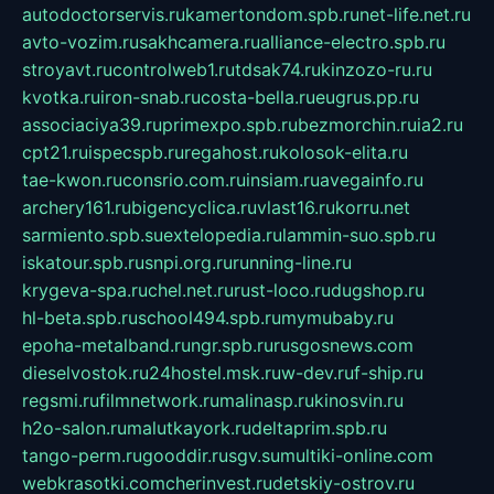
autodoctorservis.ru
kamertondom.spb.ru
net-life.net.ru
avto-vozim.ru
sakhcamera.ru
alliance-electro.spb.ru
stroyavt.ru
controlweb1.ru
tdsak74.ru
kinzozo-ru.ru
kvotka.ru
iron-snab.ru
costa-bella.ru
eugrus.pp.ru
associaciya39.ru
primexpo.spb.ru
bezmorchin.ru
ia2.ru
cpt21.ru
ispecspb.ru
regahost.ru
kolosok-elita.ru
tae-kwon.ru
consrio.com.ru
insiam.ru
avegainfo.ru
archery161.ru
bigencyclica.ru
vlast16.ru
korru.net
sarmiento.spb.su
extelopedia.ru
lammin-suo.spb.ru
iskatour.spb.ru
snpi.org.ru
running-line.ru
krygeva-spa.ru
chel.net.ru
rust-loco.ru
dugshop.ru
hl-beta.spb.ru
school494.spb.ru
mymubaby.ru
epoha-metalband.ru
ngr.spb.ru
rusgosnews.com
dieselvostok.ru
24hostel.msk.ru
w-dev.ru
f-ship.ru
regsmi.ru
filmnetwork.ru
malinasp.ru
kinosvin.ru
h2o-salon.ru
malutkayork.ru
deltaprim.spb.ru
tango-perm.ru
gooddir.ru
sgv.su
multiki-online.com
webkrasotki.com
cherinvest.ru
detskiy-ostrov.ru