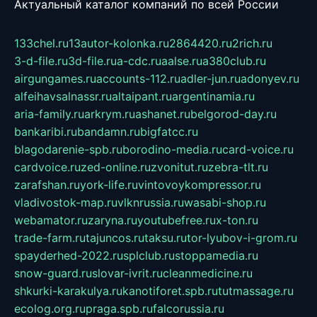
Актуальный каталог компаний по всей России
133chel.ru
13autor-kolonka.ru
2864420.ru
2rich.ru
3-d-file.ru
3d-file.ru
a-cdc.ru
aalse.ru
a380club.ru
airgungames.ru
accounts-112.ru
adler-jun.ru
adonyev.ru
alfeihavsalnassr.ru
altaipant.ru
argentinamia.ru
aria-family.ru
arkrym.ru
ashanet.ru
belgorod-day.ru
bankaribi.ru
bandamn.ru
bigfatcc.ru
blagodarenie-spb.ru
borodino-media.ru
card-voice.ru
cardvoice.ru
zed-online.ru
zvonitut.ru
zebra-tlt.ru
zarafshan.ru
york-life.ru
vintovoykompressor.ru
vladivostok-map.ru
vlknrussia.ru
wasabi-shop.ru
webamator.ru
zaryna.ru
youtubefree.ru
x-ton.ru
trade-farm.ru
tajuncos.ru
taksu.ru
tor-lyubov-i-grom.ru
spayderhed-2022.ru
splclub.ru
stoppamedia.ru
snow-guard.ru
slovar-ivrit.ru
cleanmedicine.ru
shkurki-karakulya.ru
kanotiforet.spb.ru
tutmassage.ru
ecolog.org.ru
praga.spb.ru
falcorussia.ru