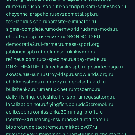
dum26.ru
ruspol.spb.ru
fr-opendp.ru
kam-solnyshko.ru
cheyenne-arapaho.ru
sevzapmetal.spb.ru
ted-lapidus.spb.ru
parasite-eliminator.ru
sigma-complete.ru
modernworld.ru
dama-moda.ru
eholot-group.ru
sk-nvkz.ru
DRONGOLD.RU
democratia2.ru
i-farmer.ru
mass-sport.org
jablonex.spb.ru
bookmess.ru
linkword.ru
refineua.com.ru
cs-spec.net.ru
altay-mebel.ru
DNK-THEATRE.RU
mechaniks.spb.ru
ipcamtechage.ru
skosta.ru
a-sun.ru
stroy-ldsp.ru
snowlands.org.ru
childrensshoes.ru
mrlizzy.ru
mebelsofiakrd.ru
bulizhenko.ru
rumantick.net.ru
mtszerno.ru
daily-fishing.ru
glushiteli-v-spb.ru
megasat.org.ru
localization.net.ru
flyingfish.pp.ru
ds5teremok.ru
aclib.spb.ru
komissionka30.ru
mag-profit.ru
icentre-74.ru
leasing-nsk.ru
hd39.ru
rcd.com.ru
bioprot.ru
deltaextreme.ru
mirkotlov07.ru
mycrossway.ru
temamedia.ru
art-fusing.ru
cbslefort.ru