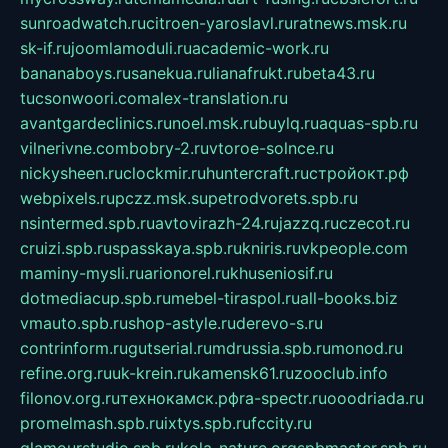
sunroadwatch.ru
citroen-yaroslavl.ru
ratnews.msk.ru
sk-if.ru
joomlamoduli.ru
academic-work.ru
bananaboys.ru
sanekua.ru
lianafrukt.ru
beta43.ru
tucsonwoori.com
alex-translation.ru
avantgardeclinics.ru
noel.msk.ru
buylq.ru
aquas-spb.ru
vilnerivne.com
bobry-2.ru
vtoroe-solnce.ru
nickysheen.ru
clockmir.ru
huntercraft.ru
стройокт.рф
webpixels.ru
pczz.msk.su
petrodvorets.spb.ru
nsintermed.spb.ru
avtovirazh-24.ru
jazzq.ru
czecot.ru
cruizi.spb.ru
spasskaya.spb.ru
kniris.ru
vkpeople.com
maminy-mysli.ru
arionorel.ru
khuseniosif.ru
dotmediacup.spb.ru
mebel-tiraspol.ru
all-books.biz
vmauto.spb.ru
shop-astyle.ru
derevo-s.ru
contrinform.ru
gutserial.ru
mdrussia.spb.ru
monod.ru
refine.org.ru
uk-krein.ru
kamensk61.ru
zooclub.info
filonov.org.ru
технокамск.рф
ra-spectr.ru
ooodriada.ru
promelmash.spb.ru
ixtys.spb.ru
fccity.ru
glamourstudio.spb.ru
kola-nature.org
spbmaster.spb.ru