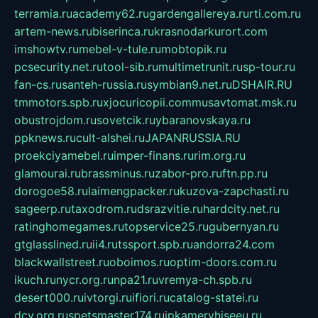
terramia.ru
academy62.ru
gardengallereya.ru
rti.com.ru
artem-news.ru
biserinca.ru
krasnodarkurort.com
imshowtv.ru
mebel-v-tule.ru
mobtopik.ru
pcsecurity.net.ru
tool-sib.ru
multimetrunit.ru
sp-tour.ru
fan-cs.ru
santeh-russia.ru
symbian9.net.ru
DSHAIR.RU
tmmotors.spb.ru
xjocuricopii.com
musavtomat.msk.ru
obustrojdom.ru
sovetcik.ru
ybaranovskaya.ru
ppknews.ru
cult-alshei.ru
JAPANRUSSIA.RU
proekciyamebel.ru
imper-finans.ru
rim.org.ru
glamourai.ru
brassminus.ru
zabor-pro.ru
ftn.pp.ru
dorogoe58.ru
laimengpacker.ru
kuzova-zapchasti.ru
sageerp.ru
taxodrom.ru
dsrazvitie.ru
hardcity.net.ru
ratinghomegames.ru
topservice25.ru
gubernyan.ru
gtglasslined.ru
ii4.ru
tssport.spb.ru
andorra24.com
blackwallstreet.ru
oboimos.ru
optim-doors.com.ru
ikuch.ru
nycr.org.ru
npa21.ru
vremya-ch.spb.ru
desert000.ru
ivtorgi.ru
ifiori.ru
catalog-statei.ru
dcv.org.ru
spetsmaster174.ru
ipkameryhiseeu.ru