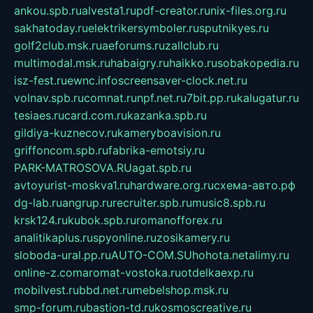
ankou.spb.ru
alvesta1.ru
pdf-creator.ru
nix-files.org.ru
sakhatoday.ru
elektrikersymboler.ru
sputnikyes.ru
golf2club.msk.ru
aeforums.ru
zallclub.ru
multimodal.msk.ru
habaigry.ru
haikko.ru
sobakopedia.ru
isz-fest.ru
ewnc.info
screensaver-clock.net.ru
volnav.spb.ru
comnat.ru
npf.net.ru
7bit.pp.ru
kalugatur.ru
tesiaes.ru
card.com.ru
kazanka.spb.ru
gildiya-kuznecov.ru
kameryboavision.ru
griffoncom.spb.ru
fabrika-emotsiy.ru
PARK-MATROSOVA.RU
agat.spb.ru
avtoyurist-moskva1.ru
hardware.org.ru
схема-авто.рф
dg-lab.ru
angrup.ru
recruiter.spb.ru
music8.spb.ru
krsk124.ru
kubok.spb.ru
romanofforex.ru
analitikaplus.ru
spyonline.ru
zosikamery.ru
sloboda-ural.pp.ru
AUTO-COM.SU
hohota.net
alimy.ru
online-z.com
aromat-vostoka.ru
otdelkaexp.ru
mobilvest.ru
bbd.net.ru
mebelshop.msk.ru
smp-forum.ru
bastion-td.ru
kosmoscreative.ru