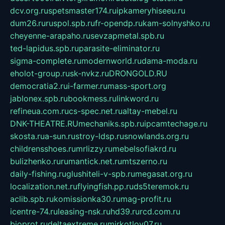
dcv.org.ru
spetsmaster174.ru
ipkameryhiseeu.ru
dum26.ru
ruspol.spb.ru
fr-opendp.ru
kam-solnyshko.ru
cheyenne-arapaho.ru
sevzapmetal.spb.ru
ted-lapidus.spb.ru
parasite-eliminator.ru
sigma-complete.ru
modernworld.ru
dama-moda.ru
eholot-group.ru
sk-nvkz.ru
DRONGOLD.RU
democratia2.ru
i-farmer.ru
mass-sport.org
jablonex.spb.ru
bookmess.ru
linkword.ru
refineua.com.ru
cs-spec.net.ru
altay-mebel.ru
DNK-THEATRE.RU
mechaniks.spb.ru
ipcamtechage.ru
skosta.ru
a-sun.ru
stroy-ldsp.ru
snowlands.org.ru
childrensshoes.ru
mrlizzy.ru
mebelsofiakrd.ru
bulizhenko.ru
rumantick.net.ru
mtszerno.ru
daily-fishing.ru
glushiteli-v-spb.ru
megasat.org.ru
localization.net.ru
flyingfish.pp.ru
ds5teremok.ru
aclib.spb.ru
komissionka30.ru
mag-profit.ru
icentre-74.ru
leasing-nsk.ru
hd39.ru
rcd.com.ru
bioprot.ru
deltaextreme.ru
mirkotlov07.ru