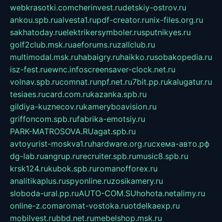
webkrasotki.com
cherinvest.ru
detskiy-ostrov.ru
ankou.spb.ru
alvesta1.ru
pdf-creator.ru
nix-files.org.ru
sakhatoday.ru
elektrikersymboler.ru
sputnikyes.ru
golf2club.msk.ru
aeforums.ru
zallclub.ru
multimodal.msk.ru
habaigry.ru
haikko.ru
sobakopedia.ru
isz-fest.ru
ewnc.info
screensaver-clock.net.ru
volnav.spb.ru
comnat.ru
npf.net.ru
7bit.pp.ru
kalugatur.ru
tesiaes.ru
card.com.ru
kazanka.spb.ru
gildiya-kuznecov.ru
kameryboavision.ru
griffoncom.spb.ru
fabrika-emotsiy.ru
PARK-MATROSOVA.RU
agat.spb.ru
avtoyurist-moskva1.ru
hardware.org.ru
схема-авто.рф
dg-lab.ru
angrup.ru
recruiter.spb.ru
music8.spb.ru
krsk124.ru
kubok.spb.ru
romanofforex.ru
analitikaplus.ru
spyonline.ru
zosikamery.ru
sloboda-ural.pp.ru
AUTO-COM.SU
hohota.net
alimy.ru
online-z.com
aromat-vostoka.ru
otdelkaexp.ru
mobilvest.ru
bbd.net.ru
mebelshop.msk.ru