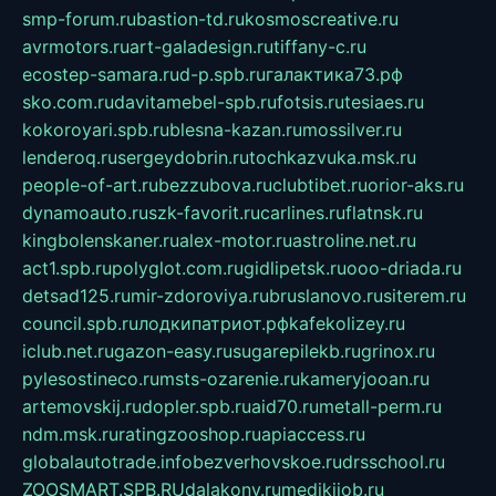
smp-forum.ru
bastion-td.ru
kosmoscreative.ru
avrmotors.ru
art-galadesign.ru
tiffany-c.ru
ecostep-samara.ru
d-p.spb.ru
галактика73.рф
sko.com.ru
davitamebel-spb.ru
fotsis.ru
tesiaes.ru
kokoroyari.spb.ru
blesna-kazan.ru
mossilver.ru
lenderoq.ru
sergeydobrin.ru
tochkazvuka.msk.ru
people-of-art.ru
bezzubova.ru
clubtibet.ru
orior-aks.ru
dynamoauto.ru
szk-favorit.ru
carlines.ru
flatnsk.ru
kingbolenskaner.ru
alex-motor.ru
astroline.net.ru
act1.spb.ru
polyglot.com.ru
gidlipetsk.ru
ooo-driada.ru
detsad125.ru
mir-zdoroviya.ru
bruslanovo.ru
siterem.ru
council.spb.ru
лодкипатриот.рф
kafekolizey.ru
iclub.net.ru
gazon-easy.ru
sugarepilekb.ru
grinox.ru
pylesostineco.ru
msts-ozarenie.ru
kameryjooan.ru
artemovskij.ru
dopler.spb.ru
aid70.ru
metall-perm.ru
ndm.msk.ru
ratingzooshop.ru
apiaccess.ru
globalautotrade.info
bezverhovskoe.ru
drsschool.ru
ZOOSMART.SPB.RU
dalakony.ru
medikijob.ru