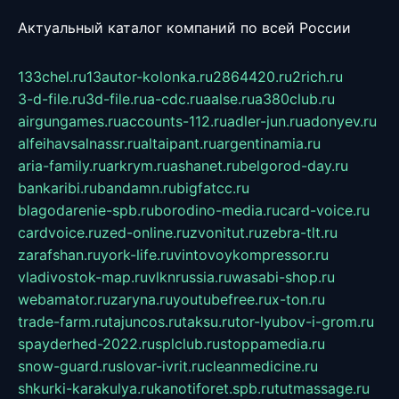
Актуальный каталог компаний по всей России
133chel.ru
13autor-kolonka.ru
2864420.ru
2rich.ru
3-d-file.ru
3d-file.ru
a-cdc.ru
aalse.ru
a380club.ru
airgungames.ru
accounts-112.ru
adler-jun.ru
adonyev.ru
alfeihavsalnassr.ru
altaipant.ru
argentinamia.ru
aria-family.ru
arkrym.ru
ashanet.ru
belgorod-day.ru
bankaribi.ru
bandamn.ru
bigfatcc.ru
blagodarenie-spb.ru
borodino-media.ru
card-voice.ru
cardvoice.ru
zed-online.ru
zvonitut.ru
zebra-tlt.ru
zarafshan.ru
york-life.ru
vintovoykompressor.ru
vladivostok-map.ru
vlknrussia.ru
wasabi-shop.ru
webamator.ru
zaryna.ru
youtubefree.ru
x-ton.ru
trade-farm.ru
tajuncos.ru
taksu.ru
tor-lyubov-i-grom.ru
spayderhed-2022.ru
splclub.ru
stoppamedia.ru
snow-guard.ru
slovar-ivrit.ru
cleanmedicine.ru
shkurki-karakulya.ru
kanotiforet.spb.ru
tutmassage.ru