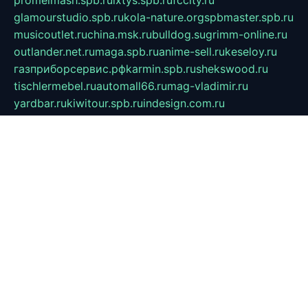
promelmash.spb.ru
ixtys.spb.ru
fccity.ru
glamourstudio.spb.ru
kola-nature.org
spbmaster.spb.ru
musicoutlet.ru
china.msk.ru
bulldog.su
grimm-online.ru
outlander.net.ru
maga.spb.ru
anime-sell.ru
keseloy.ru
газприборсервис.рф
karmin.spb.ru
shekswood.ru
tischlermebel.ru
automall66.ru
mag-vladimir.ru
yardbar.ru
kiwitour.spb.ru
indesign.com.ru
freestylemebel.ru
bany-samara.ru
rsei.ru
naidisvoyput.ru
mgsn-invest.ru
ipkamerasannce.ru
alicante-house.ru
ibelka74.ru
cozyhouse.info
vlkargalev-studio.ru
700mb.ru
figura-ufa.ru
alina-live.ru
belarusiannews.ru
womenknow.ru
dos-vniimk.ru
sega.net.ru
dv.net.ru
phenomenonsofhistory.com
telesputnik.net.ru
wall.pp.ru
pylesosroidmi.ru
gtc-clan.ru
cligs.ru
bibikazap.ru
popova.org.ru
netwhistler.spb.ru
bellvil.ru
bonzon.ru
iss-vladik.ru
defiparis.net.ru
las-gryzas.ru
amku.ru
electednews.spb.ru
feather.org.ru
spar72.ru
tankiigri.ru