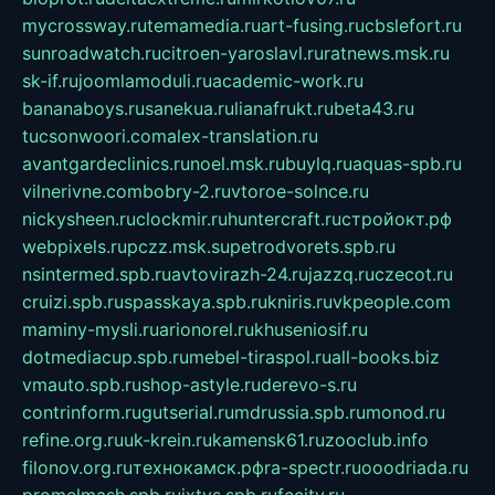
mycrossway.ru
temamedia.ru
art-fusing.ru
cbslefort.ru
sunroadwatch.ru
citroen-yaroslavl.ru
ratnews.msk.ru
sk-if.ru
joomlamoduli.ru
academic-work.ru
bananaboys.ru
sanekua.ru
lianafrukt.ru
beta43.ru
tucsonwoori.com
alex-translation.ru
avantgardeclinics.ru
noel.msk.ru
buylq.ru
aquas-spb.ru
vilnerivne.com
bobry-2.ru
vtoroe-solnce.ru
nickysheen.ru
clockmir.ru
huntercraft.ru
стройокт.рф
webpixels.ru
pczz.msk.su
petrodvorets.spb.ru
nsintermed.spb.ru
avtovirazh-24.ru
jazzq.ru
czecot.ru
cruizi.spb.ru
spasskaya.spb.ru
kniris.ru
vkpeople.com
maminy-mysli.ru
arionorel.ru
khuseniosif.ru
dotmediacup.spb.ru
mebel-tiraspol.ru
all-books.biz
vmauto.spb.ru
shop-astyle.ru
derevo-s.ru
contrinform.ru
gutserial.ru
mdrussia.spb.ru
monod.ru
refine.org.ru
uk-krein.ru
kamensk61.ru
zooclub.info
filonov.org.ru
технокамск.рф
ra-spectr.ru
ooodriada.ru