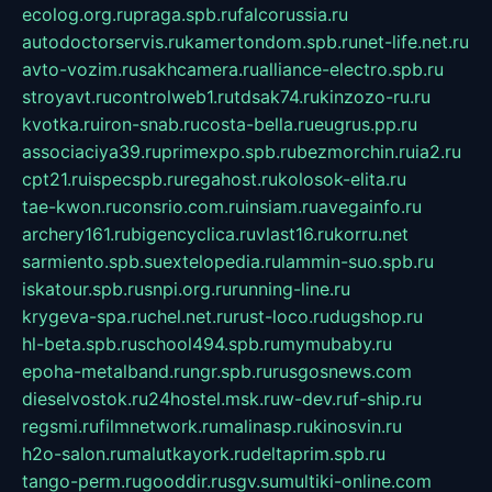
ecolog.org.ru
praga.spb.ru
falcorussia.ru
autodoctorservis.ru
kamertondom.spb.ru
net-life.net.ru
avto-vozim.ru
sakhcamera.ru
alliance-electro.spb.ru
stroyavt.ru
controlweb1.ru
tdsak74.ru
kinzozo-ru.ru
kvotka.ru
iron-snab.ru
costa-bella.ru
eugrus.pp.ru
associaciya39.ru
primexpo.spb.ru
bezmorchin.ru
ia2.ru
cpt21.ru
ispecspb.ru
regahost.ru
kolosok-elita.ru
tae-kwon.ru
consrio.com.ru
insiam.ru
avegainfo.ru
archery161.ru
bigencyclica.ru
vlast16.ru
korru.net
sarmiento.spb.su
extelopedia.ru
lammin-suo.spb.ru
iskatour.spb.ru
snpi.org.ru
running-line.ru
krygeva-spa.ru
chel.net.ru
rust-loco.ru
dugshop.ru
hl-beta.spb.ru
school494.spb.ru
mymubaby.ru
epoha-metalband.ru
ngr.spb.ru
rusgosnews.com
dieselvostok.ru
24hostel.msk.ru
w-dev.ru
f-ship.ru
regsmi.ru
filmnetwork.ru
malinasp.ru
kinosvin.ru
h2o-salon.ru
malutkayork.ru
deltaprim.spb.ru
tango-perm.ru
gooddir.ru
sgv.su
multiki-online.com