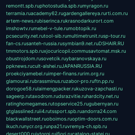
remontt.spb.ru
photostudia.spb.ru
myragon.ru
terramia.ru
academy62.ru
gardengallereya.ru
rti.com.ru
artem-news.ru
biserinca.ru
krasnodarkurort.com
imshowtv.ru
mebel-v-tule.ru
mobtopik.ru
pcsecurity.net.ru
tool-sib.ru
multimetrunit.ru
sp-tour.ru
fan-cs.ru
santeh-russia.ru
symbian9.net.ru
DSHAIR.RU
tmmotors.spb.ru
xjocuricopii.com
musavtomat.msk.ru
obustrojdom.ru
sovetcik.ru
ybaranovskaya.ru
ppknews.ru
cult-alshei.ru
JAPANRUSSIA.RU
proekciyamebel.ru
imper-finans.ru
rim.org.ru
glamourai.ru
brassminus.ru
zabor-pro.ru
ftn.pp.ru
dorogoe58.ru
laimengpacker.ru
kuzova-zapchasti.ru
sageerp.ru
taxodrom.ru
dsrazvitie.ru
hardcity.net.ru
ratinghomegames.ru
topservice25.ru
gubernyan.ru
gtglasslined.ru
ii4.ru
tssport.spb.ru
andorra24.com
blackwallstreet.ru
oboimos.ru
optim-doors.com.ru
ikuch.ru
nycr.org.ru
npa21.ru
vremya-ch.spb.ru
desert000.ru
ivtorgi.ru
ifiori.ru
catalog-statei.ru