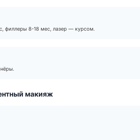
с, филлеры 8-18 мес, лазер — курсом.
тнёры.
ентный макияж