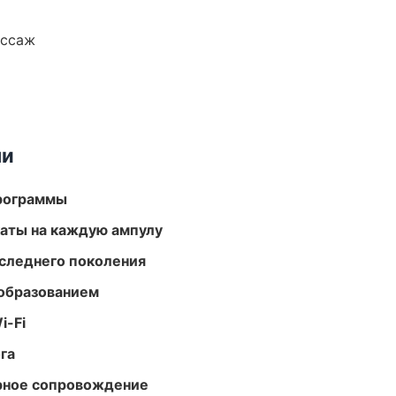
ассаж
ми
программы
аты на каждую ампулу
следнего поколения
образованием
i-Fi
га
урное сопровождение