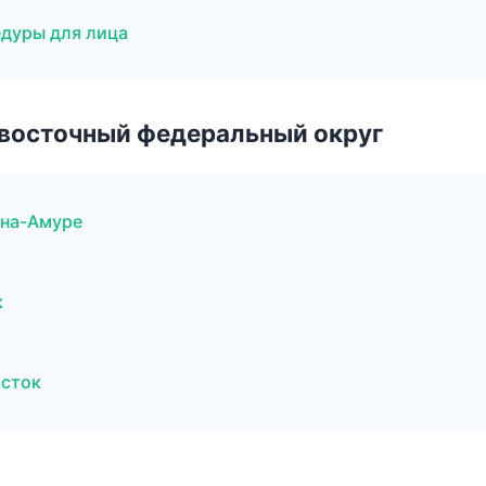
дуры для лица
евосточный федеральный округ
-на-Амуре
к
осток