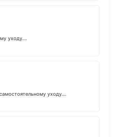
у уходу....
амостоятельному уходу....