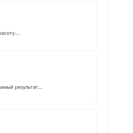
соту....
мый результат....